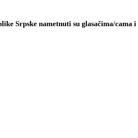
like Srpske nametnuti su glasačima/cama i p
PITAJTE ISTINOMJER!
Zašto ne
L
st političara.
Istinomjer je razvila i uređuje organizacija:
O
U.G. Zašto ne,
info@zastone.ba
M
Tel/Fax: +387 33 61 84 61
I
K
and
Terms of Service
apply.