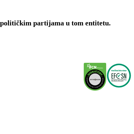
olitičkim partijama u tom entitetu.
inkovi
Partneri
IFCN
EFCSN
 Istinomjeru
Istinomer.rs
etodologija
Raskrinkavanje.ba
stinomjer tim
Faktograf.hr
ontakt
Poynter.org