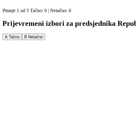
KVIZOVI
ISTINOMJER
Pitanje
1
od
5
Tačno:
0
| Netačno:
0
Prijevremeni izbori za predsjednika Repub
A
Tačno
B
Netačno
Istinomjer
Predložite nove sadržaje za
istinomjer.ba
, ili upozorite na neodgovorno
Pišite nam na:
istinomjer@zastone.ba
This site is protected by reCAPTCHA and the Google
Privacy Policy