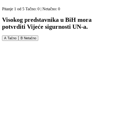
KVIZOVI
ISTINOMJER
Pitanje
1
od
5
Tačno:
0
| Netačno:
0
Visokog predstavnika u BiH mora
potvrditi Vijeće sigurnosti UN-a.
A
Tačno
B
Netačno
PITAJTE ISTINOMJER!
Istinomjer
Predložite nove sadržaje za
istinomjer.ba
, ili upozorite na
neodgovornost političara.
Pišite nam na:
istinomjer@zastone.ba
Zašto ne
Linkovi
Istinomjer je razvila i uređuje organizacija:
O Istinomjeru
U.G. Zašto ne,
info@zastone.ba
Metodologija
Tel/Fax: +387 33 61 84 61
Istinomjer tim
Kontakt