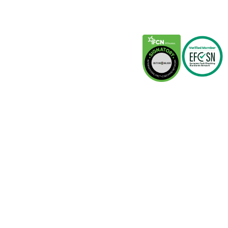
Partneri
IFCN
EFCSN
Istinomer.rs
Raskrinkavanje.ba
Faktograf.hr
Poynter.org
This site is protected by reCAPTCHA and the Google
Privacy
Policy
and
Terms of Service
apply.