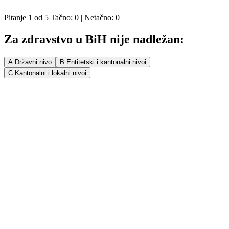
KVIZOVI
ISTINOMJER
Pitanje
1
od
5
Tačno:
0
| Netačno:
0
Za zdravstvo u BiH nije nadležan:
A
Državni nivo
B
Entitetski i kantonalni nivoi
C
Kantonalni i lokalni nivoi
PITAJTE ISTINOMJER!
Istinomjer
Predložite nove sadržaje za
istinomjer.ba
, ili upozorite na
neodgovornost političara.
Pišite nam na:
istinomjer@zastone.ba
Zašto ne
Linkovi
Istinomjer je razvila i uređuje organizacija:
O Istinomjeru
U.G. Zašto ne,
info@zastone.ba
Metodologija
Tel/Fax: +387 33 61 84 61
Istinomjer tim
Kontakt