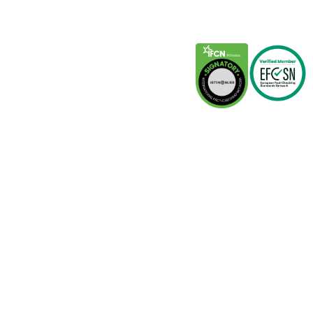
Partneri
IFCN
EFCSN
Istinomer.rs
Raskrinkavanje.ba
Faktograf.hr
Poynter.org
This site is protected by reCAPTCHA and the Google
Privacy
Policy
and
Terms of Service
apply.