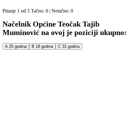
KVIZOVI
ISTINOMJER
Pitanje
1
od
5
Tačno:
0
| Netačno:
0
Načelnik Općine Teočak Tajib
Muminović na ovoj je poziciji ukupno:
A
25 godina
B
18 godina
C
31 godinu
PITAJTE ISTINOMJER!
Istinomjer
Predložite nove sadržaje za
istinomjer.ba
, ili upozorite na
neodgovornost političara.
Pišite nam na:
istinomjer@zastone.ba
Zašto ne
Linkovi
Istinomjer je razvila i uređuje organizacija:
O Istinomjeru
U.G. Zašto ne,
info@zastone.ba
Metodologija
Tel/Fax: +387 33 61 84 61
Istinomjer tim
Kontakt