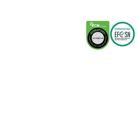
Partneri
IFCN
EFCSN
Istinomer.rs
Raskrinkavanje.ba
Faktograf.hr
Poynter.org
This site is protected by reCAPTCHA and the Google
Privacy
Policy
and
Terms of Service
apply.