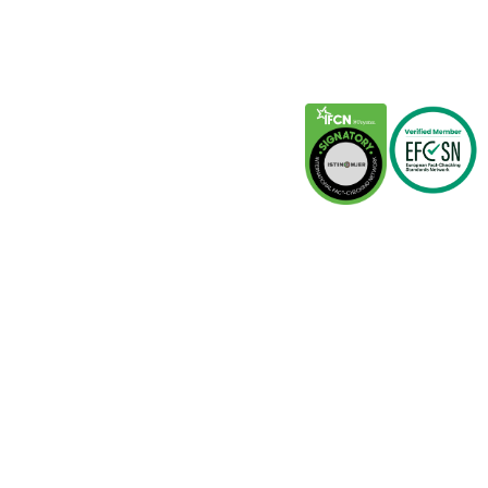
Kontakt
Partneri
IFCN
EFCSN
Istinomer.rs
Raskrinkavanje.ba
Faktograf.hr
Poynter.org
This site is protected by reCAPTCHA and the Google
Privacy
Policy
and
Terms of Service
apply.