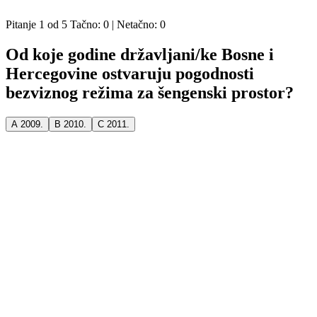
KVIZOVI
ISTINOMJER
Pitanje
1
od
5
Tačno:
0
| Netačno:
0
Od koje godine državljani/ke Bosne i
Hercegovine ostvaruju pogodnosti
bezviznog režima za šengenski prostor?
A
2009.
B
2010.
C
2011.
PITAJTE ISTINOMJER!
Istinomjer
Predložite nove sadržaje za
istinomjer.ba
, ili upozorite na
neodgovornost političara.
Pišite nam na:
istinomjer@zastone.ba
Zašto ne
Linkovi
Istinomjer je razvila i uređuje organizacija:
O Istinomjeru
U.G. Zašto ne,
info@zastone.ba
Metodologija
Tel/Fax: +387 33 61 84 61
Istinomjer tim